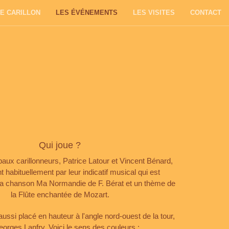
E CARILLON
LES ÉVÉNEMENTS
LES VISITES
CONTACT
Qui joue ?
paux carillonneurs, Patrice Latour et Vincent Bénard,
abituellement par leur indicatif musical qui est
la chanson Ma Normandie de F. Bérat et un thème de
la Flûte enchantée de Mozart.
ussi placé en hauteur à l'angle nord-ouest de la tour,
eorges Lanfry. Voici le sens des couleurs :